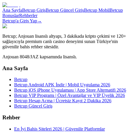
Ana Sayfa
Betcup Giriş
Betcup Güncel Giriş
Betcup Mobil
Betcup
Bonuslar
Rehberler
Betcup'a Giriş Yap
→
Betcup; Anjouan lisanslı altyapı, 3 dakikada kripto çekimi ve 120+
sağlayıcıyla premium canlı casino deneyimi sunan Türkiye'nin
güvenilir bahis rehber sitesidir.
Anjouan 8048/JAZ kapsamında lisanslı.
Ana Sayfa
Betcup
Betcup Android APK İndir | Mobil Uygulama 2026
Betcup iOS iPhone Uygulaması | App Store Alternatifi 2026
Betcup VIP Programı | Özel Avantajlar ve VIP Üyelik 2026
Betcup Hesap Açma | Ücretsiz Kayıt 2 Dakika 2026
Betcup Güncel Giriş
Rehber
En İyi Bahis Siteleri 2026 | Güvenilir Platformlar