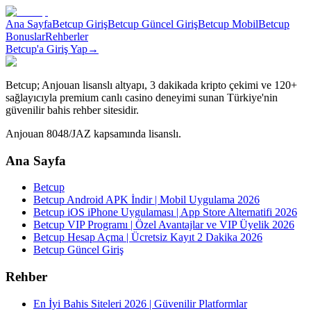
Ana Sayfa
Betcup Giriş
Betcup Güncel Giriş
Betcup Mobil
Betcup
Bonuslar
Rehberler
Betcup'a Giriş Yap
→
Betcup; Anjouan lisanslı altyapı, 3 dakikada kripto çekimi ve 120+
sağlayıcıyla premium canlı casino deneyimi sunan Türkiye'nin
güvenilir bahis rehber sitesidir.
Anjouan 8048/JAZ kapsamında lisanslı.
Ana Sayfa
Betcup
Betcup Android APK İndir | Mobil Uygulama 2026
Betcup iOS iPhone Uygulaması | App Store Alternatifi 2026
Betcup VIP Programı | Özel Avantajlar ve VIP Üyelik 2026
Betcup Hesap Açma | Ücretsiz Kayıt 2 Dakika 2026
Betcup Güncel Giriş
Rehber
En İyi Bahis Siteleri 2026 | Güvenilir Platformlar