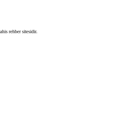
is rehber sitesidir.