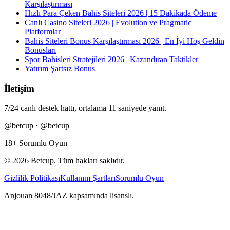
Karşılaştırması
Hızlı Para Çeken Bahis Siteleri 2026 | 15 Dakikada Ödeme
Canlı Casino Siteleri 2026 | Evolution ve Pragmatic
Platformlar
Bahis Siteleri Bonus Karşılaştırması 2026 | En İyi Hoş Geldin
Bonusları
Spor Bahisleri Stratejileri 2026 | Kazandıran Taktikler
Yatırım Şartsız Bonus
İletişim
7/24 canlı destek hattı, ortalama 11 saniyede yanıt.
@betcup
·
@betcup
18+ Sorumlu Oyun
©
2026
Betcup
.
Tüm hakları saklıdır.
Gizlilik Politikası
Kullanım Şartları
Sorumlu Oyun
Anjouan 8048/JAZ kapsamında lisanslı.