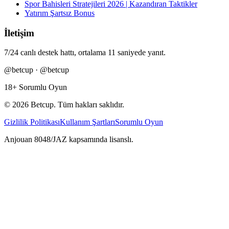
Spor Bahisleri Stratejileri 2026 | Kazandıran Taktikler
Yatırım Şartsız Bonus
İletişim
7/24 canlı destek hattı, ortalama 11 saniyede yanıt.
@betcup
·
@betcup
18+ Sorumlu Oyun
©
2026
Betcup
.
Tüm hakları saklıdır.
Gizlilik Politikası
Kullanım Şartları
Sorumlu Oyun
Anjouan 8048/JAZ kapsamında lisanslı.