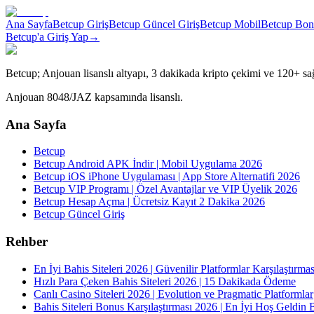
Ana Sayfa
Betcup Giriş
Betcup Güncel Giriş
Betcup Mobil
Betcup Bon
Betcup'a Giriş Yap
→
Betcup; Anjouan lisanslı altyapı, 3 dakikada kripto çekimi ve 120+ sağ
Anjouan 8048/JAZ kapsamında lisanslı.
Ana Sayfa
Betcup
Betcup Android APK İndir | Mobil Uygulama 2026
Betcup iOS iPhone Uygulaması | App Store Alternatifi 2026
Betcup VIP Programı | Özel Avantajlar ve VIP Üyelik 2026
Betcup Hesap Açma | Ücretsiz Kayıt 2 Dakika 2026
Betcup Güncel Giriş
Rehber
En İyi Bahis Siteleri 2026 | Güvenilir Platformlar Karşılaştırmas
Hızlı Para Çeken Bahis Siteleri 2026 | 15 Dakikada Ödeme
Canlı Casino Siteleri 2026 | Evolution ve Pragmatic Platformlar
Bahis Siteleri Bonus Karşılaştırması 2026 | En İyi Hoş Geldin 