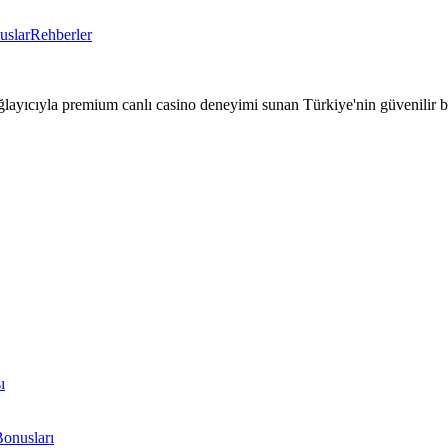
uslar
Rehberler
layıcıyla premium canlı casino deneyimi sunan Türkiye'nin güvenilir bah
ı
Bonusları