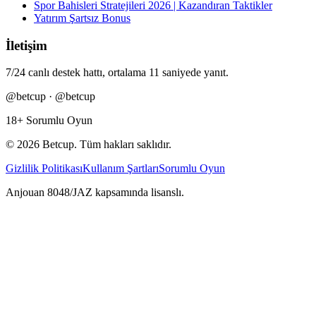
Spor Bahisleri Stratejileri 2026 | Kazandıran Taktikler
Yatırım Şartsız Bonus
İletişim
7/24 canlı destek hattı, ortalama 11 saniyede yanıt.
@betcup
·
@betcup
18+ Sorumlu Oyun
©
2026
Betcup
.
Tüm hakları saklıdır.
Gizlilik Politikası
Kullanım Şartları
Sorumlu Oyun
Anjouan 8048/JAZ kapsamında lisanslı.