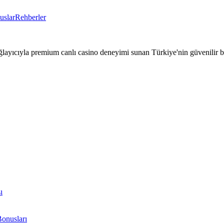
uslar
Rehberler
layıcıyla premium canlı casino deneyimi sunan Türkiye'nin güvenilir bah
ı
Bonusları