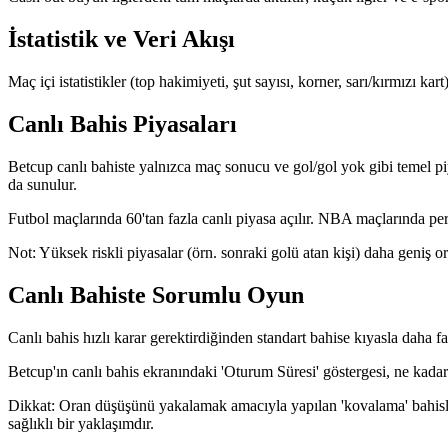
İstatistik ve Veri Akışı
Maç içi istatistikler (top hakimiyeti, şut sayısı, korner, sarı/kırmızı kar
Canlı Bahis Piyasaları
Betcup canlı bahiste yalnızca maç sonucu ve gol/gol yok gibi temel piya
da sunulur.
Futbol maçlarında 60'tan fazla canlı piyasa açılır. NBA maçlarında periy
Not: Yüksek riskli piyasalar (örn. sonraki golü atan kişi) daha geniş 
Canlı Bahiste Sorumlu Oyun
Canlı bahis hızlı karar gerektirdiğinden standart bahise kıyasla daha f
Betcup'ın canlı bahis ekranındaki 'Oturum Süresi' göstergesi, ne kadar
Dikkat: Oran düşüşünü yakalamak amacıyla yapılan 'kovalama' bahisleri
sağlıklı bir yaklaşımdır.