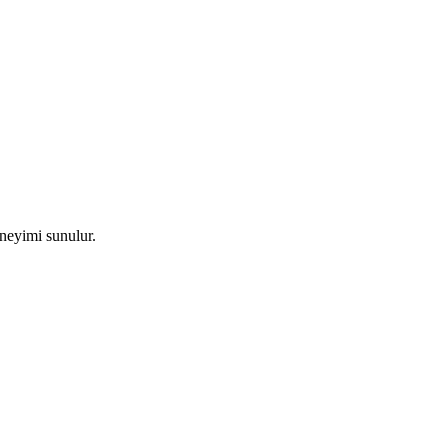
eneyimi sunulur.