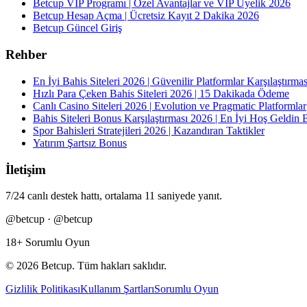
Betcup VIP Programı | Özel Avantajlar ve VIP Üyelik 2026
Betcup Hesap Açma | Ücretsiz Kayıt 2 Dakika 2026
Betcup Güncel Giriş
Rehber
En İyi Bahis Siteleri 2026 | Güvenilir Platformlar Karşılaştırmas
Hızlı Para Çeken Bahis Siteleri 2026 | 15 Dakikada Ödeme
Canlı Casino Siteleri 2026 | Evolution ve Pragmatic Platformlar
Bahis Siteleri Bonus Karşılaştırması 2026 | En İyi Hoş Geldin 
Spor Bahisleri Stratejileri 2026 | Kazandıran Taktikler
Yatırım Şartsız Bonus
İletişim
7/24 canlı destek hattı, ortalama 11 saniyede yanıt.
@betcup
·
@betcup
18+ Sorumlu Oyun
©
2026
Betcup
.
Tüm hakları saklıdır.
Gizlilik Politikası
Kullanım Şartları
Sorumlu Oyun