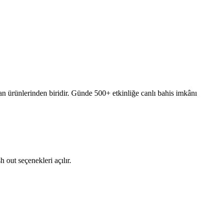
an ürünlerinden biridir. Günde 500+ etkinliğe canlı bahis imkânı
h out seçenekleri açılır.