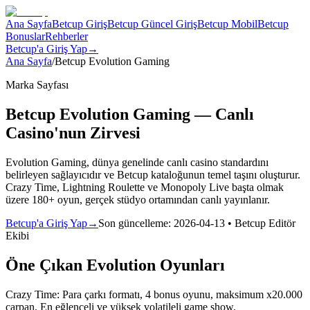
Ana Sayfa
Betcup Giriş
Betcup Güncel Giriş
Betcup Mobil
Betcup
Bonuslar
Rehberler
Betcup'a Giriş Yap
→
Ana Sayfa
/
Betcup Evolution Gaming
Marka Sayfası
Betcup Evolution Gaming — Canlı
Casino'nun Zirvesi
Evolution Gaming, dünya genelinde canlı casino standardını
belirleyen sağlayıcıdır ve Betcup kataloğunun temel taşını oluşturur.
Crazy Time, Lightning Roulette ve Monopoly Live başta olmak
üzere 180+ oyun, gerçek stüdyo ortamından canlı yayınlanır.
Betcup'a Giriş Yap
→
Son güncelleme:
2026-04-13
•
Betcup Editör
Ekibi
Öne Çıkan Evolution Oyunları
Crazy Time: Para çarkı formatı, 4 bonus oyunu, maksimum x20.000
çarpan. En eğlenceli ve yüksek volatileli game show.