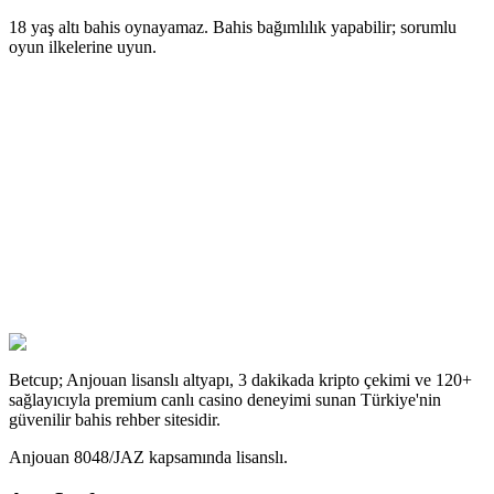
18 yaş altı bahis oynayamaz. Bahis bağımlılık yapabilir; sorumlu
oyun ilkelerine uyun.
Betcup'a Giriş Yap
→
Betcup; Anjouan lisanslı altyapı, 3 dakikada kripto çekimi ve 120+
sağlayıcıyla premium canlı casino deneyimi sunan Türkiye'nin
güvenilir bahis rehber sitesidir.
Anjouan 8048/JAZ kapsamında lisanslı.