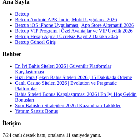
Ana Sayfa
Betcup
Betcup Android APK İndir | Mobil Uygulama 2026
Betcup iOS iPhone Uygulaması | App Store Alternatifi 2026
Betcup VIP Programı | Özel Avantajlar ve VIP Üyelik 2026
Betcup Hesap Açma | Ücretsiz Kayıt 2 Dakika 2026
Betcup Güncel Giriş
Rehber
En İyi Bahis Siteleri 2026 | Güvenilir Platformlar
Karşılaştırması
Hızlı Para Çeken Bahis Siteleri 2026 | 15 Dakikada Ödeme
Canlı Casino Siteleri 2026 | Evolution ve Pragmatic
Platformlar
Bahis Siteleri Bonus Karşılaştırması 2026 | En İyi Hoş Geldin
Bonusları
Spor Bahisleri Stratejileri 2026 | Kazandıran Taktikler
Yatırım Şartsız Bonus
İletişim
7/24 canlı destek hattı, ortalama 11 saniyede yanıt.