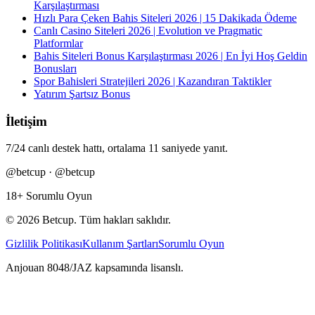
Karşılaştırması
Hızlı Para Çeken Bahis Siteleri 2026 | 15 Dakikada Ödeme
Canlı Casino Siteleri 2026 | Evolution ve Pragmatic
Platformlar
Bahis Siteleri Bonus Karşılaştırması 2026 | En İyi Hoş Geldin
Bonusları
Spor Bahisleri Stratejileri 2026 | Kazandıran Taktikler
Yatırım Şartsız Bonus
İletişim
7/24 canlı destek hattı, ortalama 11 saniyede yanıt.
@betcup
·
@betcup
18+ Sorumlu Oyun
©
2026
Betcup
.
Tüm hakları saklıdır.
Gizlilik Politikası
Kullanım Şartları
Sorumlu Oyun
Anjouan 8048/JAZ kapsamında lisanslı.