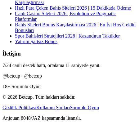
Karşılaştırması
Hızlı Para Çeken Bahis Siteleri 2026 | 15 Dakikada Ödeme
Canlı Casino Siteleri 2026 | Evolution ve Pragmatic
Platformlar
Bahis Siteleri Bonus Karşılaştırması 2026 | En İyi Hoş Geldin
Bonusları
Spor Bahisleri Stratejileri 2026 | Kazandıran Taktikler
Yatırım Şartsız Bonus
İletişim
7/24 canlı destek hattı, ortalama 11 saniyede yanıt.
@betcup
·
@betcup
18+ Sorumlu Oyun
©
2026
Betcup
.
Tüm hakları saklıdır.
Gizlilik Politikası
Kullanım Şartları
Sorumlu Oyun
Anjouan 8048/JAZ kapsamında lisanslı.