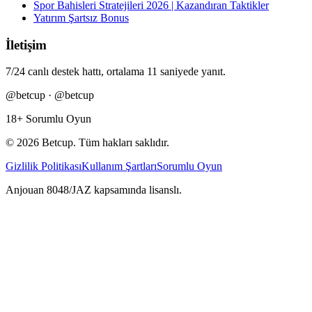
Spor Bahisleri Stratejileri 2026 | Kazandıran Taktikler
Yatırım Şartsız Bonus
İletişim
7/24 canlı destek hattı, ortalama 11 saniyede yanıt.
@betcup
·
@betcup
18+ Sorumlu Oyun
©
2026
Betcup
.
Tüm hakları saklıdır.
Gizlilik Politikası
Kullanım Şartları
Sorumlu Oyun
Anjouan 8048/JAZ kapsamında lisanslı.