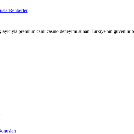
uslar
Rehberler
layıcıyla premium canlı casino deneyimi sunan Türkiye'nin güvenilir bah
ı
Bonusları