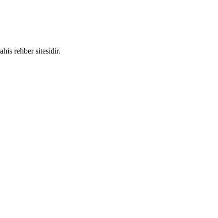
is rehber sitesidir.