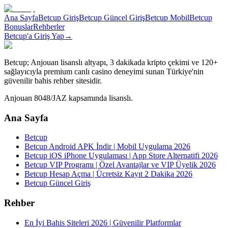
Ana Sayfa
Betcup Giriş
Betcup Güncel Giriş
Betcup Mobil
Betcup
Bonuslar
Rehberler
Betcup'a Giriş Yap
→
Betcup; Anjouan lisanslı altyapı, 3 dakikada kripto çekimi ve 120+
sağlayıcıyla premium canlı casino deneyimi sunan Türkiye'nin
güvenilir bahis rehber sitesidir.
Anjouan 8048/JAZ kapsamında lisanslı.
Ana Sayfa
Betcup
Betcup Android APK İndir | Mobil Uygulama 2026
Betcup iOS iPhone Uygulaması | App Store Alternatifi 2026
Betcup VIP Programı | Özel Avantajlar ve VIP Üyelik 2026
Betcup Hesap Açma | Ücretsiz Kayıt 2 Dakika 2026
Betcup Güncel Giriş
Rehber
En İyi Bahis Siteleri 2026 | Güvenilir Platformlar