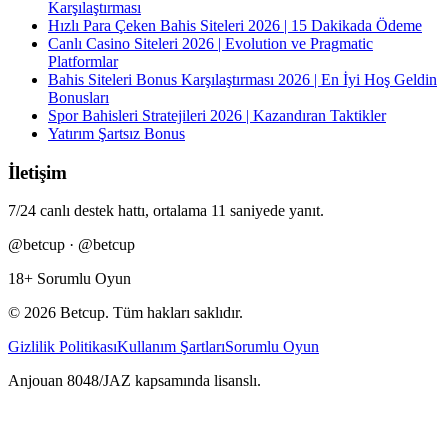
Karşılaştırması
Hızlı Para Çeken Bahis Siteleri 2026 | 15 Dakikada Ödeme
Canlı Casino Siteleri 2026 | Evolution ve Pragmatic
Platformlar
Bahis Siteleri Bonus Karşılaştırması 2026 | En İyi Hoş Geldin
Bonusları
Spor Bahisleri Stratejileri 2026 | Kazandıran Taktikler
Yatırım Şartsız Bonus
İletişim
7/24 canlı destek hattı, ortalama 11 saniyede yanıt.
@betcup
·
@betcup
18+ Sorumlu Oyun
©
2026
Betcup
.
Tüm hakları saklıdır.
Gizlilik Politikası
Kullanım Şartları
Sorumlu Oyun
Anjouan 8048/JAZ kapsamında lisanslı.