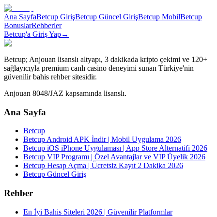
Ana Sayfa
Betcup Giriş
Betcup Güncel Giriş
Betcup Mobil
Betcup
Bonuslar
Rehberler
Betcup'a Giriş Yap
→
Betcup; Anjouan lisanslı altyapı, 3 dakikada kripto çekimi ve 120+
sağlayıcıyla premium canlı casino deneyimi sunan Türkiye'nin
güvenilir bahis rehber sitesidir.
Anjouan 8048/JAZ kapsamında lisanslı.
Ana Sayfa
Betcup
Betcup Android APK İndir | Mobil Uygulama 2026
Betcup iOS iPhone Uygulaması | App Store Alternatifi 2026
Betcup VIP Programı | Özel Avantajlar ve VIP Üyelik 2026
Betcup Hesap Açma | Ücretsiz Kayıt 2 Dakika 2026
Betcup Güncel Giriş
Rehber
En İyi Bahis Siteleri 2026 | Güvenilir Platformlar