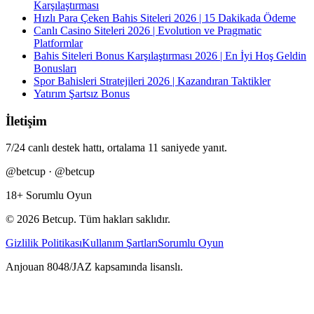
Karşılaştırması
Hızlı Para Çeken Bahis Siteleri 2026 | 15 Dakikada Ödeme
Canlı Casino Siteleri 2026 | Evolution ve Pragmatic
Platformlar
Bahis Siteleri Bonus Karşılaştırması 2026 | En İyi Hoş Geldin
Bonusları
Spor Bahisleri Stratejileri 2026 | Kazandıran Taktikler
Yatırım Şartsız Bonus
İletişim
7/24 canlı destek hattı, ortalama 11 saniyede yanıt.
@betcup
·
@betcup
18+ Sorumlu Oyun
©
2026
Betcup
.
Tüm hakları saklıdır.
Gizlilik Politikası
Kullanım Şartları
Sorumlu Oyun
Anjouan 8048/JAZ kapsamında lisanslı.