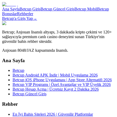
Ana Sayfa
Betcup Giriş
Betcup Güncel Giriş
Betcup Mobil
Betcup
Bonuslar
Rehberler
Betcup'a Giriş Yap
→
Betcup; Anjouan lisanslı altyapı, 3 dakikada kripto çekimi ve 120+
sağlayıcıyla premium canlı casino deneyimi sunan Türkiye'nin
güvenilir bahis rehber sitesidir.
Anjouan 8048/JAZ kapsamında lisanslı.
Ana Sayfa
Betcup
Betcup Android APK İndir | Mobil Uygulama 2026
Betcup iOS iPhone Uygulaması | App Store Alternatifi 2026
Betcup VIP Programı | Özel Avantajlar ve VIP Üyelik 2026
Betcup Hesap Açma | Ücretsiz Kayıt 2 Dakika 2026
Betcup Güncel Giriş
Rehber
En İyi Bahis Siteleri 2026 | Güvenilir Platformlar