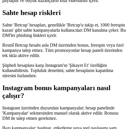
paylaşılır ve büyük kazançların kısa videolarını içerir.
Sahte hesap riskleri
Sahte 'Betcup' hesapları, genellikle 'Betcup'u takip et, 1000 freespin
kazan' gibi sahte kampanyalarla kullanıcıları DM kanalına çeker. Bu
DM'ler phishing linkleri içerir.
Resmî Betcup hesabı asla DM üzerinden bonus, freespin veya özel
kampanya talep etmez. Tüm promosyonlar hesap paneli üzerinden
tek tıkla aktive edilir.
Şüpheli hesaplara karşı Instagram'ın 'Şikayet Et' özelliğini
kullanabilirsin. Topluluk denetimi, sahte hesapların kapatılma
süresini hızlandırır.
Instagram bonus kampanyaları nasıl
çalışır?
Instagram üzerinden duyurulan kampanyalar; hesap panelinde
'Kampanyalar' sekmesinden manuel olarak aktive edilir. Bonusu
DM ile talep etmen gerekmez.
Bazı kampanyalar; hashtag, etiketleme veya reel paylaşımı şartı