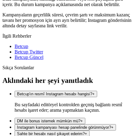
içerir. Bu durum kampanya açıklamasında net olarak belirtilir.
Kampanyaların geçerlilik süresi, çevrim şartı ve maksimum kazanç
tavanı her promosyon için ayrı ayrı belirtilir; Instagram gönderisinin
altında detay sayfasına link verilir.
İlgili Rehberler
Betcup
Betcup Twitter
Betcup Güncel
Sıkça Sorulanlar
Aklındaki her şeyi yanıtladık
Betcup'ın resmî Instagram hesabı hangisi?
+
Bu sayfadaki editöryel kontrolden geçmiş bağlantı resmî
hesabı işaret eder; arama yapmaktan kaçının.
DM ile bonus istemek mümkün mü?
+
Instagram kampanyası hesap panelinde görünmüyor?
+
Sahte bir hesabı nasıl şikayet ederim?
+