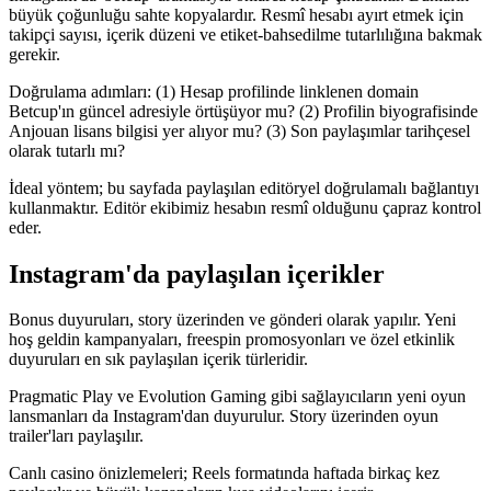
büyük çoğunluğu sahte kopyalardır. Resmî hesabı ayırt etmek için
takipçi sayısı, içerik düzeni ve etiket-bahsedilme tutarlılığına bakmak
gerekir.
Doğrulama adımları: (1) Hesap profilinde linklenen domain
Betcup'ın güncel adresiyle örtüşüyor mu? (2) Profilin biyografisinde
Anjouan lisans bilgisi yer alıyor mu? (3) Son paylaşımlar tarihçesel
olarak tutarlı mı?
İdeal yöntem; bu sayfada paylaşılan editöryel doğrulamalı bağlantıyı
kullanmaktır. Editör ekibimiz hesabın resmî olduğunu çapraz kontrol
eder.
Instagram'da paylaşılan içerikler
Bonus duyuruları, story üzerinden ve gönderi olarak yapılır. Yeni
hoş geldin kampanyaları, freespin promosyonları ve özel etkinlik
duyuruları en sık paylaşılan içerik türleridir.
Pragmatic Play ve Evolution Gaming gibi sağlayıcıların yeni oyun
lansmanları da Instagram'dan duyurulur. Story üzerinden oyun
trailer'ları paylaşılır.
Canlı casino önizlemeleri; Reels formatında haftada birkaç kez